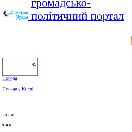
Погода
Погода у
Києві
волог.:
тиск: