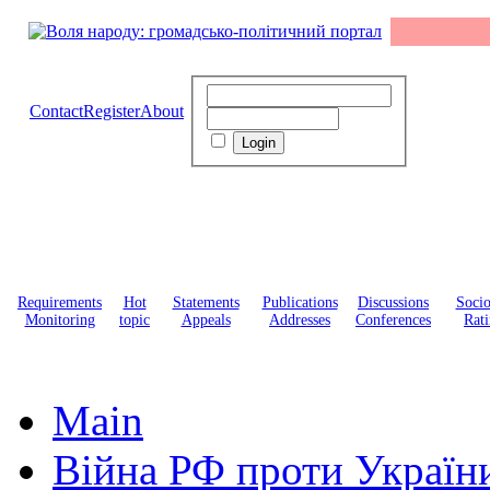
Contact
Register
About
Requirements
Hot
Statements
Publications
Discussions
Soci
Monitoring
topic
Appeals
Addresses
Conferences
Rati
Main
Війна РФ проти Україн