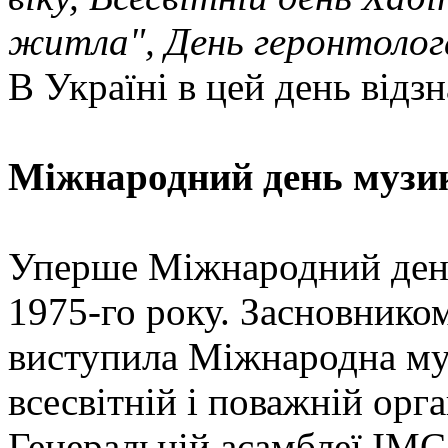
житла", День геронтолог
В Україні в цей день відз
Міжнародний день музи
Уперше Міжнародний день
1975-го року. Засновнико
виступила Міжнародна му
всесвітній і поважній ор
Генеральній асамблеї IMC,