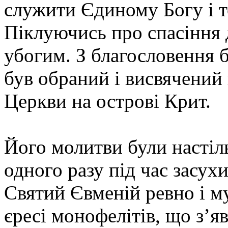
служити Єдиному Богу і т
Піклуючись про спасіння д
убогим. З благословення
був обраний і висвячений
Церкви на острові Крит.
Його молитви були настіл
одного разу під час засух
Святий Євменій ревно і м
єресі монофелітів, що з’яв