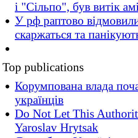
і "Сільпо", був витік ам
У рф раптово відмовили
скаржаться та панікуют
Top publications
Корумпована влада поча
українців
Do Not Let This Authorit
Yaroslav Hrytsak