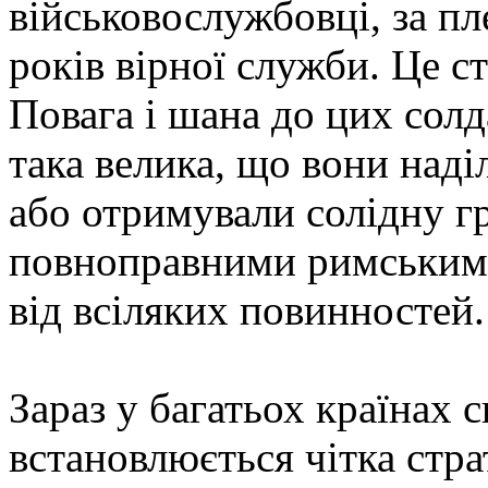
військовослужбовці, за п
років вірної служби. Це с
Повага і шана до цих солд
така велика, що вони над
або отримували солідну г
повноправними римськими
від всіляких повинностей.
Зараз у багатьох країнах 
встановлюється чітка страт