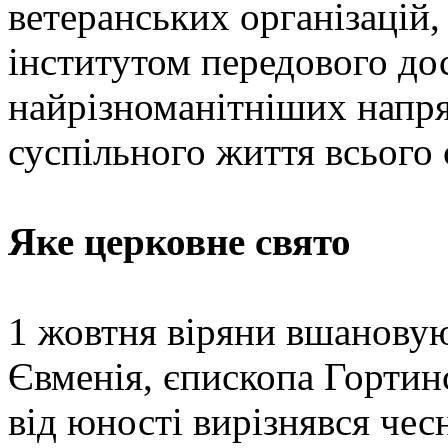
ветеранських організацій,
інститутом передового дос
найрізноманітніших напря
суспільного життя всього 
Яке церковне свято
1 жовтня віряни вшановую
Євменія, єпископа Горти
від юності вирізнявся че