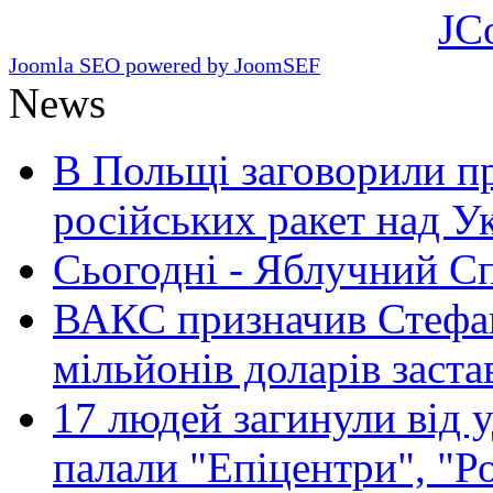
JC
Joomla SEO powered by JoomSEF
News
В Польщі заговорили п
російських ракет над У
Сьогодні - Яблучний Спа
ВАКС призначив Стефан
мільйонів доларів заста
17 людей загинули від у
палали "Епіцентри", "Р