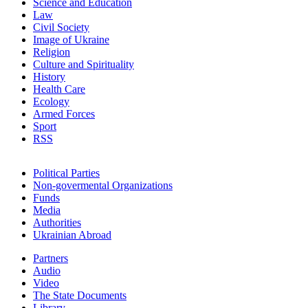
Science and Education
Law
Civil Society
Image of Ukraine
Religion
Culture and Spirituality
History
Health Care
Ecology
Armed Forces
Sport
RSS
Political Parties
Non-govermental Organizations
Funds
Мedia
Authorities
Ukrainian Abroad
Partners
Audio
Video
The State Documents
Library