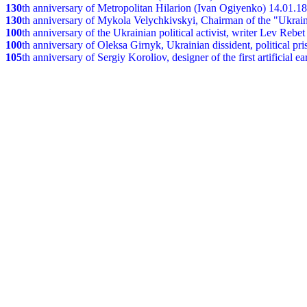
130
th
anniversary of Metropolitan Hilarion (Ivan Ogiyenko) 14.01.1
130
th anniversary of Mykola Velychkivskyi, Chairman of the "Ukrain
100
th anniversary of the Ukrainian political activist, writer Lev Reb
100
th anniversary of Oleksa Girnyk, Ukrainian dissident, political p
105
th anniversary of Sergiy Koroliov, designer of the first artificial 