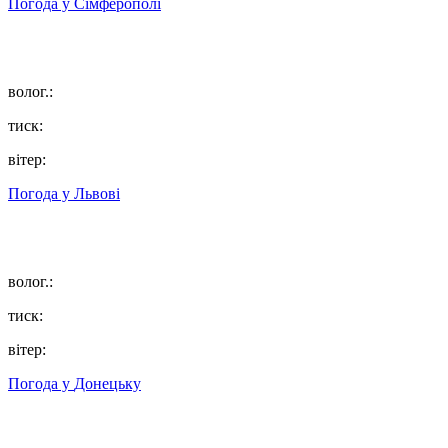
Погода у
Сімферополі
волог.:
тиск:
вітер:
Погода у
Львові
волог.:
тиск:
вітер:
Погода у
Донецьку