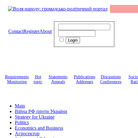
Contact
Register
About
Requirements
Hot
Statements
Publications
Discussions
Soci
Monitoring
topic
Appeals
Addresses
Conferences
Rati
Main
Війна РФ проти України
Strategy for Ukraine
Politics
Economics and Business
Агросектор