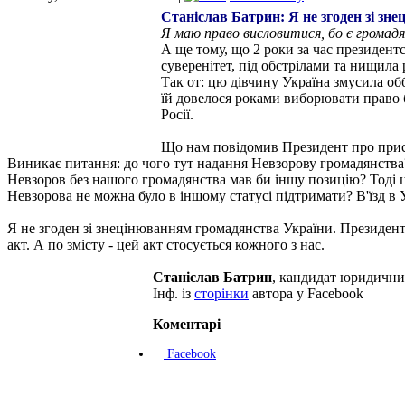
Станіслав Батрин: Я не згоден зі з
Я маю право висловитися, бо є громад
А ще тому, що 2 роки за час президент
суверенітет, під обстрілами та нищила 
Так от: цю дівчину Україна змусила обб
їй довелося роками виборювати право 
Росії.
Що нам повідомив Президент про при
Виникає питання: до чого тут надання Невзорову громадянства
Невзоров без нашого громадянства мав би іншу позицію? Тоді ц
Невзорова не можна було в іншому статусі підтримати? В'їзд в 
Я не згоден зі знецінюванням громадянства України. Президент
акт. А по змісту - цей акт стосується кожного з нас.
Станіслав Батрин
, кандидат юридични
Інф. із
сторінки
автора у Facebook
Коментарі
Facebook