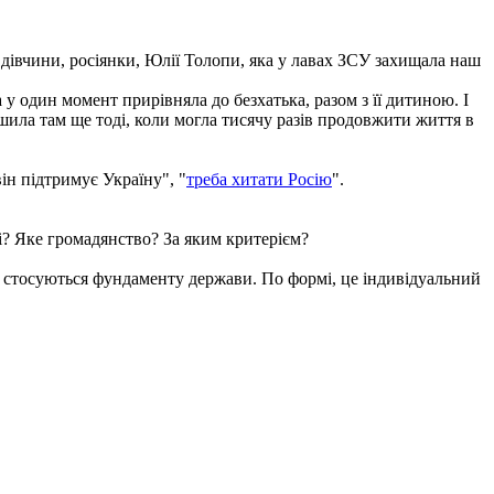
 дівчини, росіянки, Юлії Толопи, яка у лавах ЗСУ захищала наш
 у один момент прирівняла до безхатька, разом з її дитиною. І
ила там ще тоді, коли могла тисячу разів продовжити життя в
він підтримує Україну", "
треба хитати Росію
".
і? Яке громадянство? За яким критерієм?
і стосуються фундаменту держави. По формі, це індивідуальний