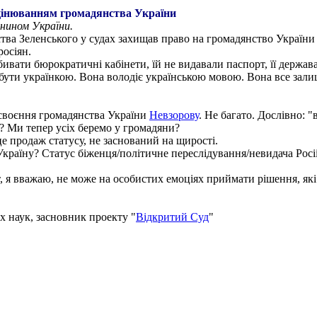
нецінюванням громадянства України
янином України.
ства Зеленського у судах захищав право на громадянство України
росіян.
ивати бюрократичні кабінети, їй не видавали паспорт, її держава
бути українкою. Вона володіє українською мовою. Вона все залиш
своєння громадянства України
Невзорову
. Не багато. Дослівно: "
? Ми тепер усіх беремо у громадяни?
е продаж статусу, не заснований на щирості.
Україну? Статус біженця/політичне переслідування/невидача Росі
, я вважаю, не може на особистих емоціях приймати рішення, як
х наук, засновник проекту "
Відкритий Суд
"