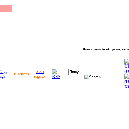
Немає таких бомб і ракет, які можуть 
ology
Asset
Elections
ngs
register