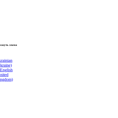
зламати волю народу, - Президент України Володимир Зеленський