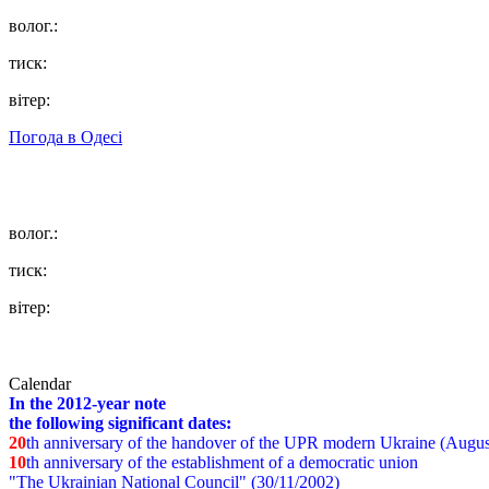
волог.:
тиск:
вітер:
Погода в
Одесі
волог.:
тиск:
вітер:
Calendar
In the 2012-year note
the following significant dates:
20
th anniversary of the handover of the UPR modern Ukraine (Augus
10
th anniversary of the establishment of a democratic union
"The Ukrainian National Council" (30/11/2002)