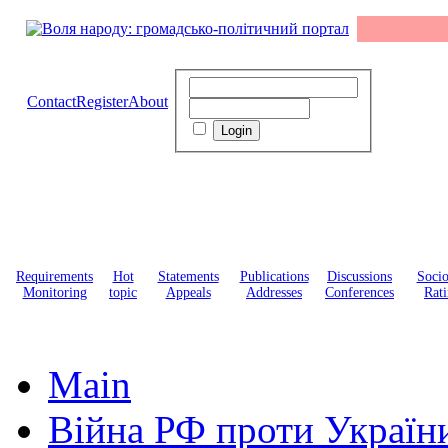
Contact
Register
About
Requirements
Hot
Statements
Publications
Discussions
Soci
Monitoring
topic
Appeals
Addresses
Conferences
Rati
Main
Війна РФ проти Україн