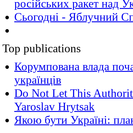
російських ракет над У
Сьогодні - Яблучний Спа
Top publications
Корумпована влада поча
українців
Do Not Let This Authorit
Yaroslav Hrytsak
Якою бути Україні: пла