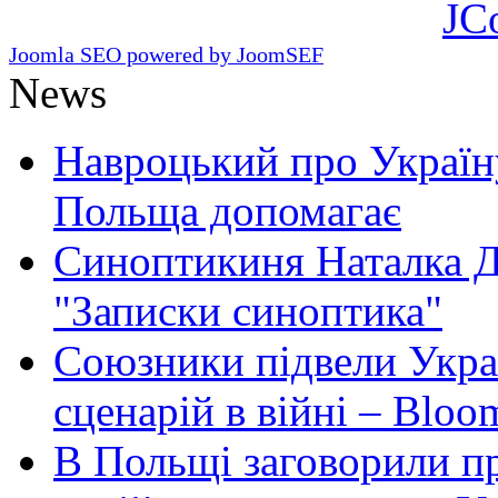
JC
Joomla SEO powered by JoomSEF
News
Навроцький про Україну
Польща допомагає
Синоптикиня Наталка Д
"Записки синоптика"
Союзники підвели Укра
сценарій в війні – Bloo
В Польщі заговорили п