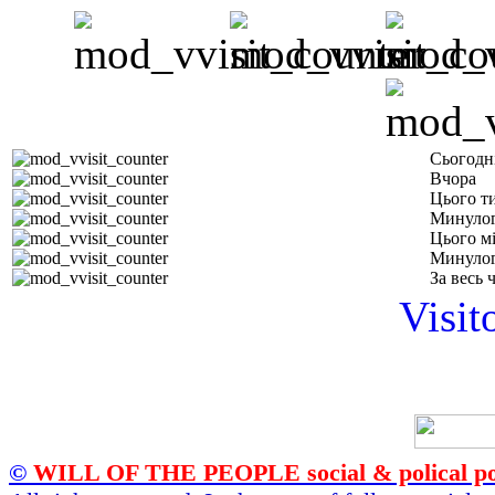
Сьогодн
Вчора
Цього т
Минулог
Цього м
Минулог
За весь 
Visit
©
WILL OF THE PEOPLE social & polical po