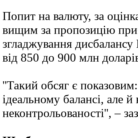
Попит на валюту, за оцін
вищим за пропозицію при
згладжування дисбалансу
від 850 до 900 млн доларі
''Такий обсяг є показовим
ідеальному балансі, але й
неконтрольованості'', – з