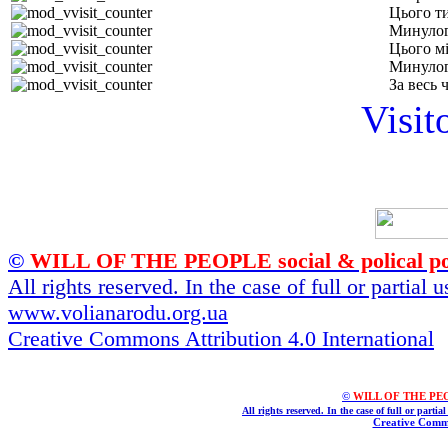
Цього т
Минулог
Цього м
Минулог
За весь 
Visit
©
WILL OF THE PEOPLE social & polical po
All rights reserved. In the case of full or partial
www.volianarodu.org.ua
Creative Commons Attribution 4.0 International
©
WILL OF THE PEOPL
All rights reserved. In the case of full or parti
Creative Commo