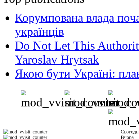
Корумпована влада поча
українців
Do Not Let This Authorit
Yaroslav Hrytsak
Якою бути Україні: пла
Сьогодн
Вчора