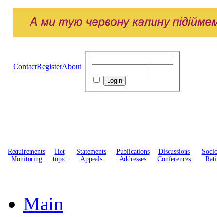
Contact
Register
About
Requirements
Hot
Statements
Publications
Discussions
Soci
Monitoring
topic
Appeals
Addresses
Conferences
Rati
Main