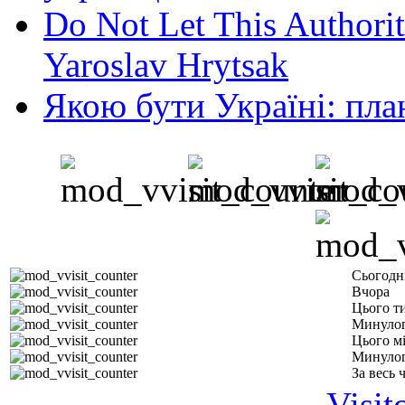
Do Not Let This Authorit
Yaroslav Hrytsak
Якою бути Україні: пла
Сьогодн
Вчора
Цього т
Минулог
Цього м
Минулог
За весь 
Visit