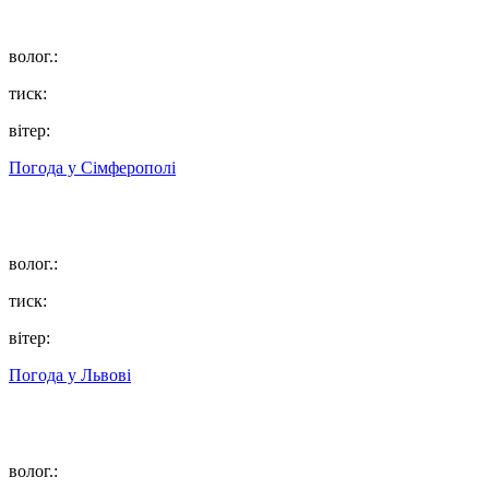
волог.:
тиск:
вітер:
Погода у
Сімферополі
волог.:
тиск:
вітер:
Погода у
Львові
волог.: