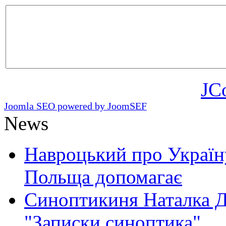
JC
Joomla SEO powered by JoomSEF
News
Навроцький про Україну
Польща допомагає
Синоптикиня Наталка Д
"Записки синоптика"