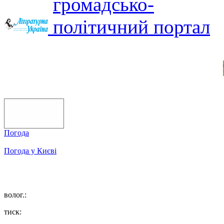
Погода
Погода у
Києві
волог.:
тиск: