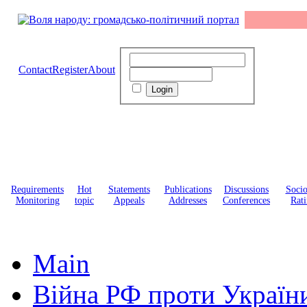
Contact
Register
About
Requirements
Hot
Statements
Publications
Discussions
Soci
Monitoring
topic
Appeals
Addresses
Conferences
Rati
Main
Війна РФ проти Україн