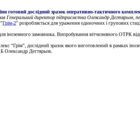
ни готовий дослідний зразок оперативно-тактичного комплек
казав Генеральний директор підприємства Олександр Дегтярьов, 
 "
Грім-2
" розробляється для ураження одиночних і групових стаці
для іноземного замовника. Випробування вітчизняного ОТРК відб
екс “Грім”, дослідний зразок якого виготовлений в рамках іноз
КБ Олександр Дегтярьов.