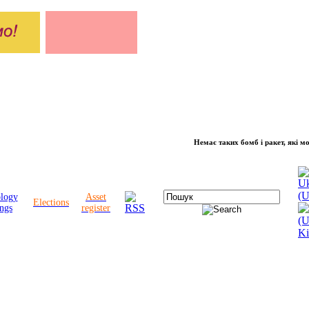
Немає таких бомб і ракет, які можуть з
ology
Asset
Elections
ngs
register