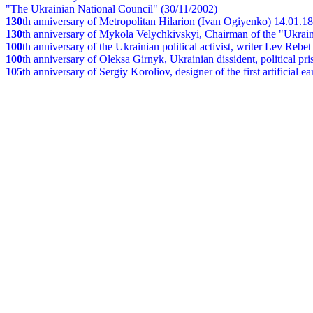
"The Ukrainian National Council" (30/11/2002)
130
th
anniversary of Metropolitan Hilarion (Ivan Ogiyenko) 14.01.1
130
th anniversary of Mykola Velychkivskyi, Chairman of the "Ukrain
100
th anniversary of the Ukrainian political activist, writer Lev Reb
100
th anniversary of Oleksa Girnyk, Ukrainian dissident, political p
105
th anniversary of Sergiy Koroliov, designer of the first artificial 