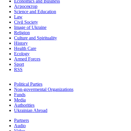
Economics and Business
Агросектор
Science and Education
Law
Civil Society
Image of Ukraine
Religion
Culture and Spirituality
History
Health Care
Ecology
Armed Forces
Sport
RSS
Political Parties
Non-govermental Organizations
Funds
Мedia
Authorities
Ukrainian Abroad
Partners
Audio
Video