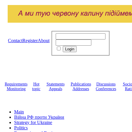
Contact
Register
About
Requirements
Hot
Statements
Publications
Discussions
Soci
Monitoring
topic
Appeals
Addresses
Conferences
Rati
Main
Війна РФ проти України
Strategy for Ukraine
Politics