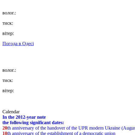
волог.:
тиск:
вітер:
Погода в
Одесі
волог.:
тиск:
вітер:
Calendar
In the 2012-year note
the following significant dates:
20
th anniversary of the handover of the UPR modern Ukraine (Augus
10
th anniversary of the establishment of a democratic union