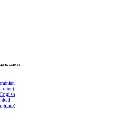
ламати волю народу, - Президент України Володимир Зеленський