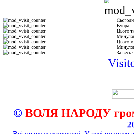
Сьогодн
Вчора
Цього т
Минуло
Цього м
Минулог
За весь 
Visit
©
ВОЛЯ НАРОДУ грома
2
Всі права застережені. У разі повного 