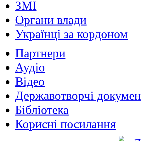
ЗМІ
Органи влади
Українці за кордоном
Партнери
Аудіо
Відео
Державотворчі докумен
Бібліотека
Корисні посилання