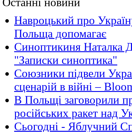
Останні новини
Навроцький про Україну
Польща допомагає
Синоптикиня Наталка Д
"Записки синоптика"
Союзники підвели Укра
сценарій в війні – Bloo
В Польщі заговорили п
російських ракет над У
Сьогодні - Яблучний Спа