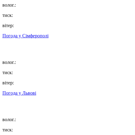
волог.:
тиск:
вітер:
Погода у
Сімферополі
волог.:
тиск:
вітер:
Погода у
Львові
волог.:
тиск: