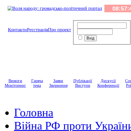
Контакти
Реєстрація
Про проект
Вимоги
Гаряча
Заяви
Публікації
Дискусії
Соц
Моніторинг
тема
Звернення
Виступи
Конференції
Ре
Головна
Війна РФ проти Україн