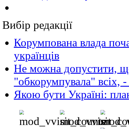
Вибір редакції
Корумпована влада поча
українців
Не можна допустити, що
"обкорумпувала" всіх, 
Якою бути Україні: пла