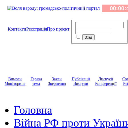
Контакти
Реєстрація
Про проект
Вимоги
Гаряча
Заяви
Публікації
Дискусії
Соц
Моніторинг
тема
Звернення
Виступи
Конференції
Ре
Головна
Війна РФ проти Україн