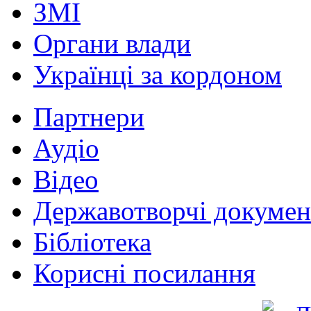
ЗМІ
Органи влади
Українці за кордоном
Партнери
Аудіо
Відео
Державотворчі докумен
Бібліотека
Корисні посилання