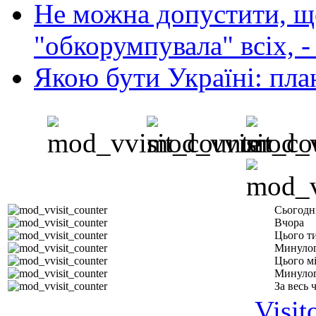
Не можна допустити, що
"обкорумпувала" всіх, 
Якою бути Україні: пла
Сьогодн
Вчора
Цього т
Минулог
Цього м
Минулог
За весь 
Visit