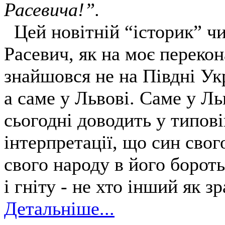
Расевича!”.
Цей новітній “історик” чи
Расевич, як на моє переко
знайшовся не на Півдні Укр
а саме у Львові. Саме у Ль
сьогодні доводить у типов
інтерпретації, що син свог
свого народу в його бороть
і гніту - не хто інший як з
Детальніше...