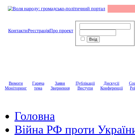
Контакти
Реєстрація
Про проект
Вимоги
Гаряча
Заяви
Публікації
Дискусії
Соц
Моніторинг
тема
Звернення
Виступи
Конференції
Ре
Головна
Війна РФ проти Україн