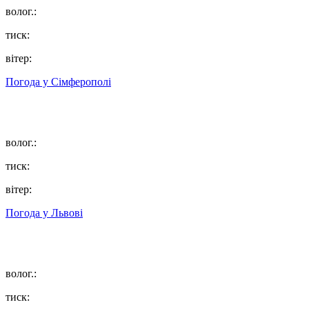
волог.:
тиск:
вітер:
Погода у
Сімферополі
волог.:
тиск:
вітер:
Погода у
Львові
волог.:
тиск: