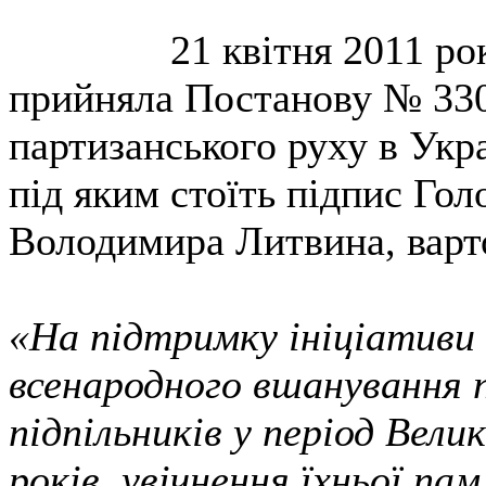
21 квітня 2011 ро
прийняла Постанову № 330
партизанського руху в Укра
під яким стоїть підпис Го
Володимира Литвина, варт
«На підтримку ініціативи 
всенародного вшанування п
підпільників у період Вели
років, увічнення їхньої па