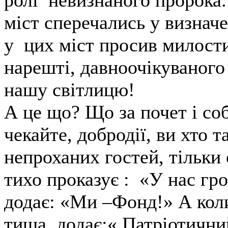
ролі невизнаного пророка.
міст сперечались у визначе
у цих міст просив милост
нарешті, давноочікуваного
нашу світлицю!
А це що? Що за почет і со
чекайте, добродії, ви хто 
непроханих гостей, тільки
тихо проказує : «У нас гр
додає: «Ми –Фонд!» А коли
тиша, додає:« Патріотични