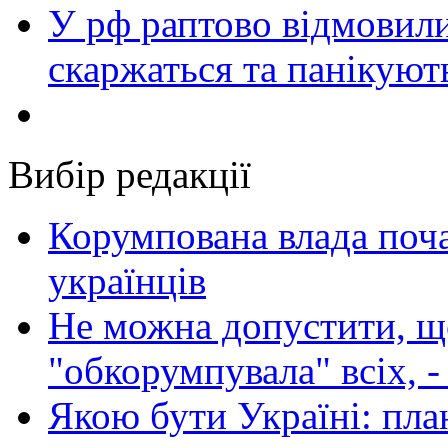
У рф раптово відмовили
скаржаться та панікуют
Вибір редакції
Корумпована влада поча
українців
Не можна допустити, що
"обкорумпувала" всіх, 
Якою бути Україні: пла