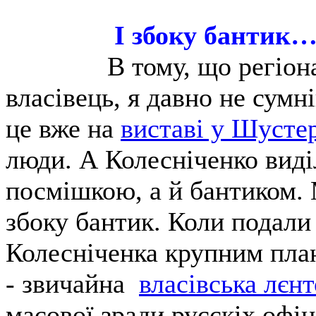
І збоку бантик
В тому, що регіон
власівець, я давно не сумні
це вже на
виставі у Шусте
люди. А Колесніченко виділ
посмішкою, а й бантиком. М
збоку бантик. Коли подал
Колесніченка крупним пла
- звичайна
власівська лєн
масової зради русскіх офіце