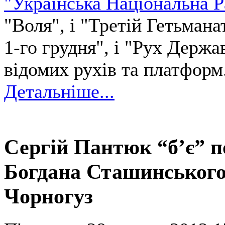
"Українська Національна Р
"Воля", і "Третій Гетьманат
1-го грудня", і "Рух Держа
відомих рухів та платформ
Детальніше...
Сергій Пантюк “б’є” п
Богдана Сташинського,
Чорногуз