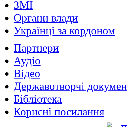
ЗМІ
Органи влади
Українці за кордоном
Партнери
Аудіо
Відео
Державотворчі докумен
Бібліотека
Корисні посилання